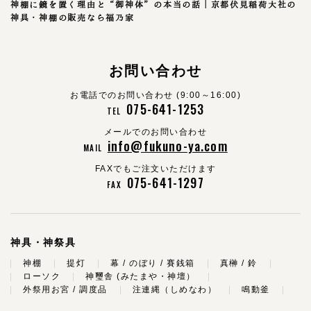
神棚に鏡を置く理由と“御神体”の本当の話｜京都伏見稲荷大社の
神具・神棚の販売なら福乃家
お問い合わせ
お電話でのお問い合わせ (9:00～16:00)
075-641-1253
TEL
メールでのお問い合わせ
info@fukuno-ya.com
MAIL
FAXでもご注文いただけます
075-641-1297
FAX
神具・神祭具
神棚
提灯
幕 / のぼり / 賽銭箱
真榊 / 鈴
ローソク
神璽舎 (みたまや・神壇）
外祭用お宮 / 調度品
注連縄（しめなわ）
鳴動釜