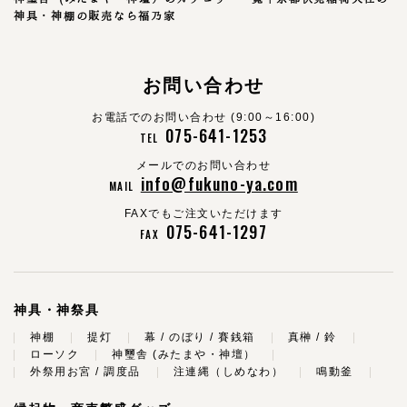
神具・神棚の販売なら福乃家
お問い合わせ
お電話でのお問い合わせ (9:00～16:00)
075-641-1253
TEL
メールでのお問い合わせ
info@fukuno-ya.com
MAIL
FAXでもご注文いただけます
075-641-1297
FAX
神具・神祭具
神棚
提灯
幕 / のぼり / 賽銭箱
真榊 / 鈴
ローソク
神璽舎 (みたまや・神壇）
外祭用お宮 / 調度品
注連縄（しめなわ）
鳴動釜