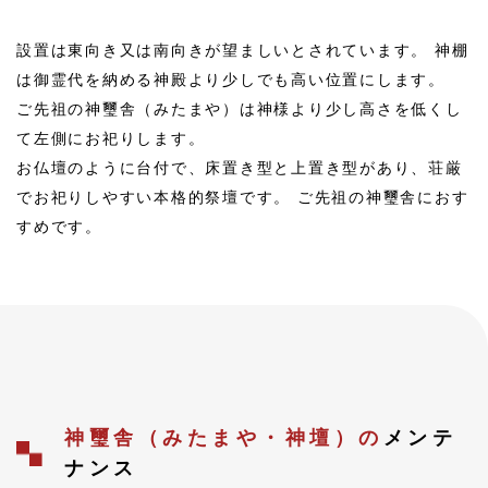
設置は東向き又は南向きが望ましいとされています。 神棚
は御霊代を納める神殿より少しでも高い位置にします。
ご先祖の神璽舎（みたまや）は神様より少し高さを低くし
て左側にお祀りします。
お仏壇のように台付で、床置き型と上置き型があり、荘厳
でお祀りしやすい本格的祭壇です。 ご先祖の神璽舎におす
すめです。
神璽舎（みたまや・神壇）の
メンテ
ナンス