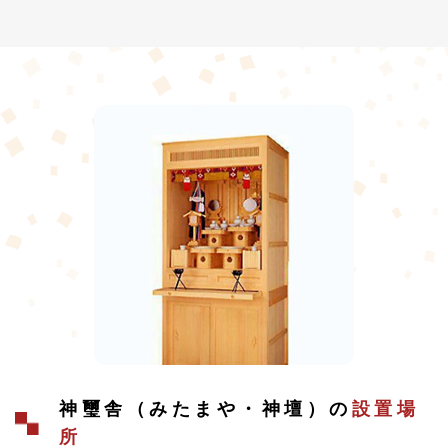
神璽舎（みたまや・神壇）の
設置場
所