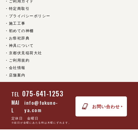
ご利用ガイド
特定商取引
プライバシーポリシー
施工工事
初めての神棚
お祭祀辞典
神具について
京都伏見稲荷大社
ご利用規約
会社情報
店舗案内
075-641-1253
TEL
(c) 京都 神具・神棚の販売【福乃家】 all rights reserved.
MAI
info@fukuno-
お問い合わせ
L
ya.com
定休日 金曜日
※紋日が金曜にあたる時は木曜にずれます。