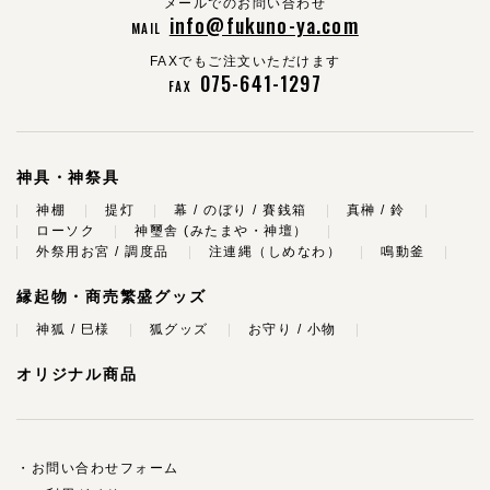
メールでのお問い合わせ
info@fukuno-ya.com
MAIL
FAXでもご注文いただけます
075-641-1297
FAX
神具・神祭具
神棚
提灯
幕 / のぼり / 賽銭箱
真榊 / 鈴
ローソク
神璽舎 (みたまや・神壇）
外祭用お宮 / 調度品
注連縄（しめなわ）
鳴動釜
縁起物・商売繁盛グッズ
神狐 / 巳様
狐グッズ
お守り / 小物
オリジナル商品
お問い合わせフォーム