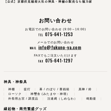
【公式】京都伏見稲荷大社の神具・神棚の販売なら福乃家
お問い合わせ
お電話でのお問い合わせ (9:00～16:00)
075-641-1253
TEL
メールでのお問い合わせ
info@fukuno-ya.com
MAIL
FAXでもご注文いただけます
075-641-1297
FAX
神具・神祭具
神棚
提灯
幕 / のぼり / 賽銭箱
真榊 / 鈴
ローソク
神璽舎 (みたまや・神壇）
外祭用お宮 / 調度品
注連縄（しめなわ）
鳴動釜
縁起物・商売繁盛グッズ