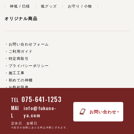
神狐 / 巳様
狐グッズ
お守り / 小物
オリジナル商品
お問い合わせフォーム
ご利用ガイド
特定商取引
プライバシーポリシー
施工工事
初めての神棚
お祭祀辞典
神具について
075-641-1253
TEL
京都伏見稲荷大社
MAI
info@fukuno-
ご利用規約
お問い合わせ
L
ya.com
会社情報
店舗案内
定休日 金曜日
※紋日が金曜にあたる時は木曜にずれます。