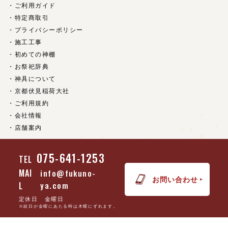
ご利用ガイド
特定商取引
プライバシーポリシー
施工工事
初めての神棚
お祭祀辞典
神具について
京都伏見稲荷大社
ご利用規約
会社情報
店舗案内
075-641-1253
TEL
(c) 京都 神具・神棚の販売【福乃家】 all rights reserved.
MAI
info@fukuno-
お問い合わせ
L
ya.com
定休日 金曜日
※紋日が金曜にあたる時は木曜にずれます。