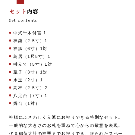
セット
内容
Set contents
中式千木付宮 1
神鏡（2.5寸）1
神狐（6寸）1対
鳥居（1尺5寸）1
榊立て（5寸）1対
瓶子（3寸）1対
水玉（2寸）1
高杯（2.5寸）2
八足台（7寸）1
燭台（1対）
神様にふさわしく立派にお祀りできる特別なセット。
一般的な大きさのお札を重ねて心からの敬意を表現。
伏見稲荷大社の神璽までお祀りでき、限られたスペー