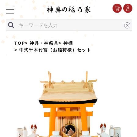
TOP
神具・神祭具
神棚
中式千木付宮（お稲荷様）セット