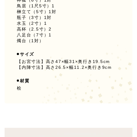
鳥居（1尺5寸）1
榊立て（5寸）1対
瓶子（3寸）1対
水玉（2寸）1
高杯（2.5寸）2
八足台（7寸）1
燭台（1対）
サイズ
【お宮寸法】高さ47×幅31×奥行き19.5cm
【内陣寸法】高さ26.5×幅11.2×奥行き9cm
材質
桧