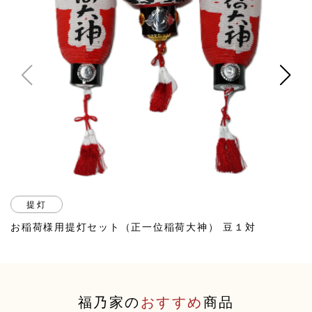
提灯
お稲荷様用提灯セット（正一位稲荷大神） 豆１対
福乃家の
おすすめ
商品