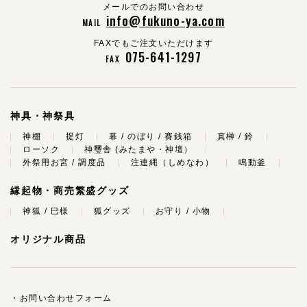
メールでのお問い合わせ
info@fukuno-ya.com
MAIL
FAXでもご注文いただけます
075-641-1297
FAX
神具・神祭具
神棚
提灯
幕 / のぼり / 賽銭箱
真榊 / 鈴
ローソク
神璽舎 (みたまや・神壇）
外祭用お宮 / 調度品
注連縄（しめなわ）
鳴動釜
縁起物・商売繁盛グッズ
神狐 / 巳様
狐グッズ
お守り / 小物
オリジナル商品
お問い合わせフォーム