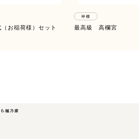
神棚
式（お稲荷様）セット
最高級 高欄宮
なら福乃家