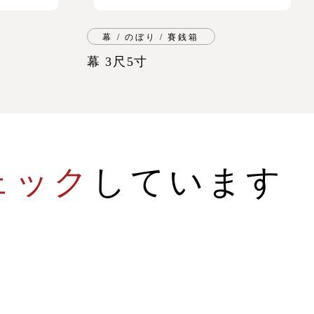
幕 / のぼり / 賽銭箱
幕 3尺5寸
ェック
しています