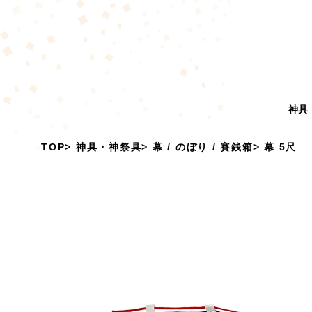
神具
TOP
神具・神祭具
幕 / のぼり / 賽銭箱
幕 5尺