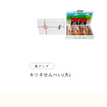
狐グッズ
キツネせんべい(大)