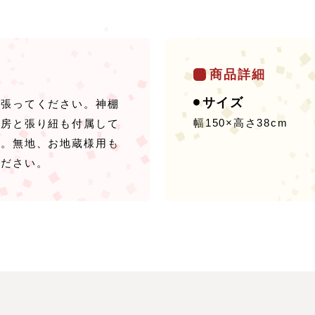
商品詳細
サイズ
に張ってください。神棚
幅150×高さ38cm
。房と張り紐も付属して
す。無地、お地蔵様用も
ください。