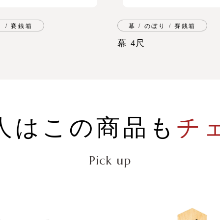
り / 賽銭箱
幕 / のぼり / 賽銭箱
幕 4尺
人はこの商品も
チ
Pick up