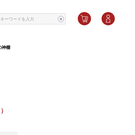
の神棚
込）