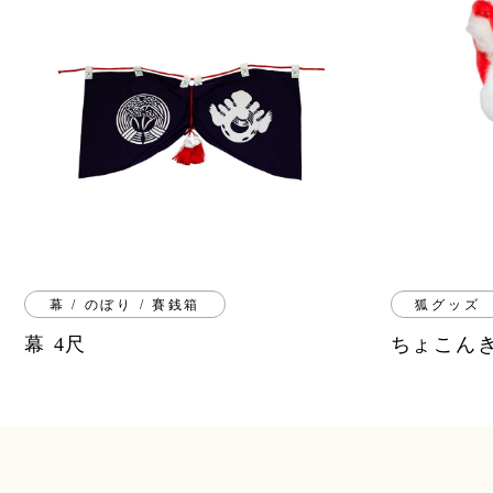
幕 / のぼり / 賽銭箱
狐グッズ
幕 4尺
ちょこん