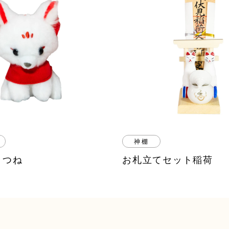
神棚
きつね
お札立てセット稲荷