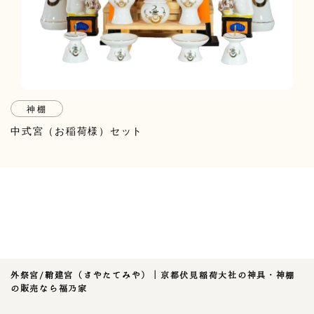
神棚
中式宮（お稲荷様）セット
外祭宮/鞘建宮（さやたてみや）｜京都伏見稲荷大社の神具・神棚
の販売なら福乃家