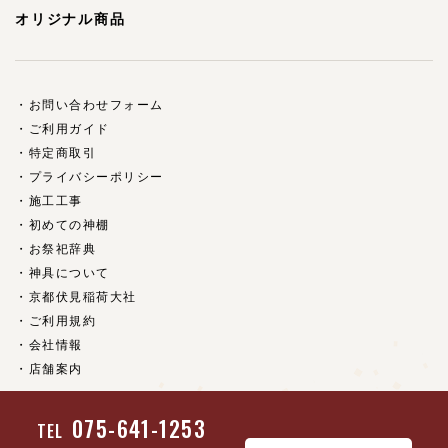
オリジナル商品
お問い合わせフォーム
ご利用ガイド
特定商取引
プライバシーポリシー
施工工事
初めての神棚
お祭祀辞典
神具について
京都伏見稲荷大社
ご利用規約
会社情報
店舗案内
075-641-1253
TEL
(c) 京都 神具・神棚の販売【福乃家】 all rights reserved.