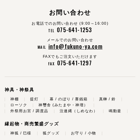
お問い合わせ
お電話でのお問い合わせ (9:00～16:00)
075-641-1253
TEL
メールでのお問い合わせ
info@fukuno-ya.com
MAIL
FAXでもご注文いただけます
075-641-1297
FAX
神具・神祭具
神棚
提灯
幕 / のぼり / 賽銭箱
真榊 / 鈴
ローソク
神璽舎 (みたまや・神壇）
外祭用お宮 / 調度品
注連縄（しめなわ）
鳴動釜
縁起物・商売繁盛グッズ
神狐 / 巳様
狐グッズ
お守り / 小物