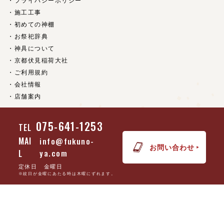
プライバシーポリシー
施工工事
初めての神棚
お祭祀辞典
神具について
京都伏見稲荷大社
ご利用規約
会社情報
店舗案内
075-641-1253
TEL
(c) 京都 神具・神棚の販売【福乃家】 all rights reserved.
MAI
info@fukuno-
お問い合わせ
L
ya.com
定休日 金曜日
※紋日が金曜にあたる時は木曜にずれます。