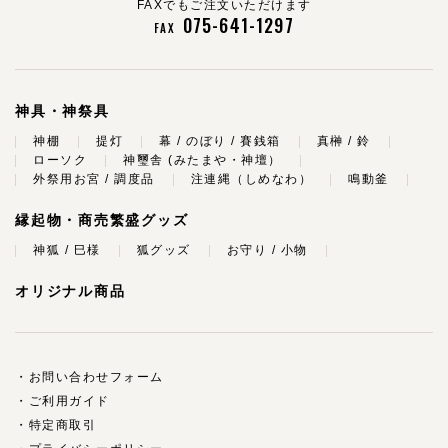
FAXでもご注文いただけます
075-641-1297
FAX
神具・神祭具
神棚
提灯
幕 / のぼり / 賽銭箱
真榊 / 鈴
ローソク
神璽舎 (みたまや・神壇）
外祭用お宮 / 調度品
注連縄（しめなわ）
鳴動釜
縁起物・商売繁盛グッズ
神狐 / 巳様
狐グッズ
お守り / 小物
オリジナル商品
お問い合わせフォーム
ご利用ガイド
特定商取引