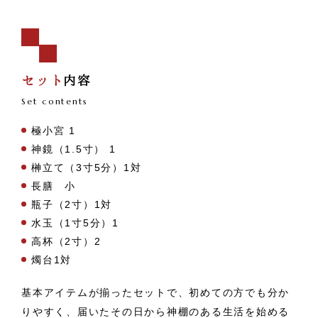
セット
内容
Set contents
極小宮 1
神鏡（1.5寸） 1
榊立て（3寸5分）1対
長膳 小
瓶子（2寸）1対
水玉（1寸5分）1
高杯（2寸）2
燭台1対
基本アイテムが揃ったセットで、初めての方でも分か
りやすく、届いたその日から神棚のある生活を始める