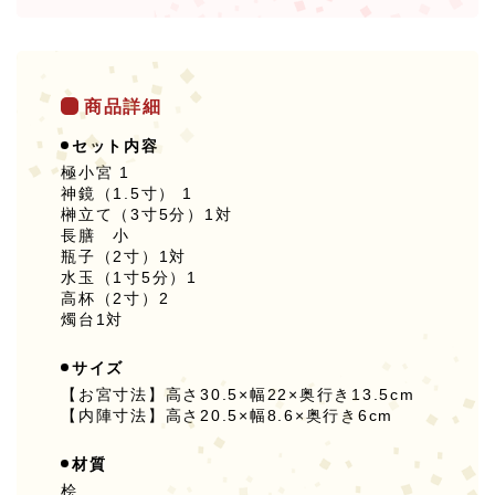
商品詳細
セット内容
極小宮 1
神鏡（1.5寸） 1
榊立て（3寸5分）1対
長膳 小
瓶子（2寸）1対
水玉（1寸5分）1
高杯（2寸）2
燭台1対
サイズ
【お宮寸法】高さ30.5×幅22×奥行き13.5cm
【内陣寸法】高さ20.5×幅8.6×奥行き6cm
材質
桧