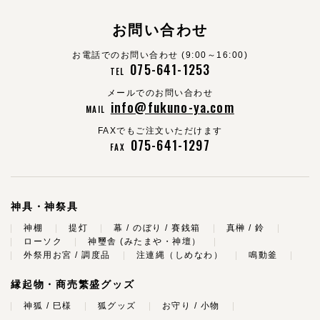
お問い合わせ
お電話でのお問い合わせ (9:00～16:00)
075-641-1253
TEL
メールでのお問い合わせ
info@fukuno-ya.com
MAIL
FAXでもご注文いただけます
075-641-1297
FAX
神具・神祭具
神棚
提灯
幕 / のぼり / 賽銭箱
真榊 / 鈴
ローソク
神璽舎 (みたまや・神壇）
外祭用お宮 / 調度品
注連縄（しめなわ）
鳴動釜
縁起物・商売繁盛グッズ
神狐 / 巳様
狐グッズ
お守り / 小物