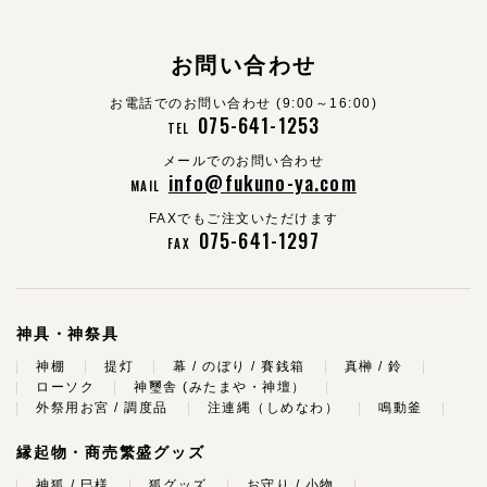
お問い合わせ
お電話でのお問い合わせ (9:00～16:00)
075-641-1253
TEL
メールでのお問い合わせ
info@fukuno-ya.com
MAIL
FAXでもご注文いただけます
075-641-1297
FAX
神具・神祭具
神棚
提灯
幕 / のぼり / 賽銭箱
真榊 / 鈴
ローソク
神璽舎 (みたまや・神壇）
外祭用お宮 / 調度品
注連縄（しめなわ）
鳴動釜
縁起物・商売繁盛グッズ
神狐 / 巳様
狐グッズ
お守り / 小物