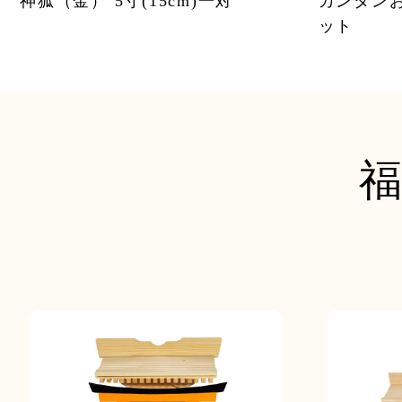
神狐（金） 5寸(15cm)一対
カンタン
ット