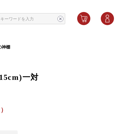
の神棚
15cm)一対
込）