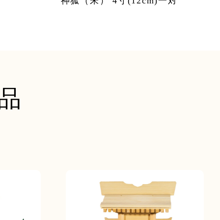
神狐（朱） 4寸(12cm)一対
品