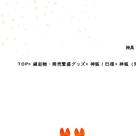
神具
TOP
縁起物・商売繁盛グッズ
神狐 / 巳様
神狐（朱