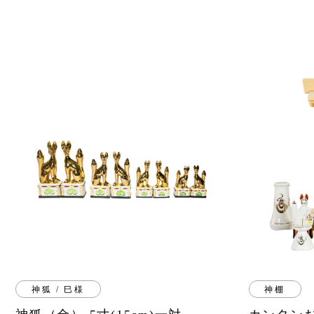
神狐 / 巳様
神棚