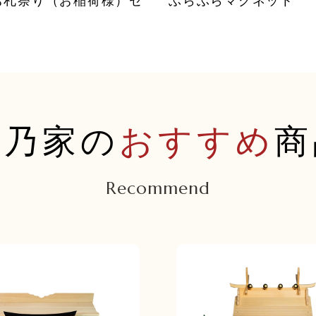
お札祭り（お稲荷様）セ
ぶらぶらマグネット
福乃家の
おすすめ
商
Recommend