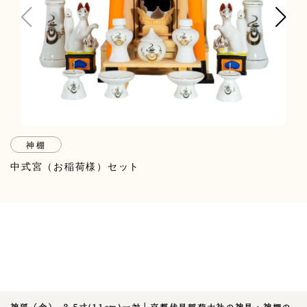
神棚
中式宮（お稲荷様）セット