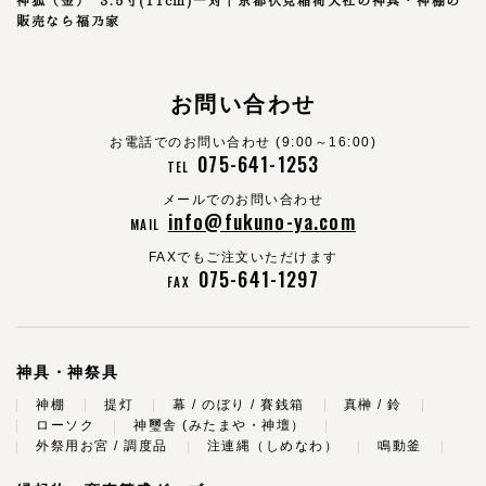
神狐（金） 3.5寸(11cm)一対｜京都伏見稲荷大社の神具・神棚の
販売なら福乃家
お問い合わせ
お電話でのお問い合わせ (9:00～16:00)
075-641-1253
TEL
メールでのお問い合わせ
info@fukuno-ya.com
MAIL
FAXでもご注文いただけます
075-641-1297
FAX
神具・神祭具
神棚
提灯
幕 / のぼり / 賽銭箱
真榊 / 鈴
ローソク
神璽舎 (みたまや・神壇）
外祭用お宮 / 調度品
注連縄（しめなわ）
鳴動釜