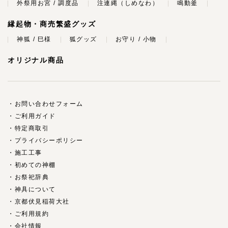
外祭用お宮 / 調度品
注連縄（しめなわ）
鳴動釜
縁起物・商売繁盛グッズ
神狐 / 巳様
狐グッズ
お守り / 小物
オリジナル商品
お問い合わせフォーム
ご利用ガイド
特定商取引
プライバシーポリシー
施工工事
初めての神棚
お祭祀辞典
神具について
京都伏見稲荷大社
ご利用規約
会社情報