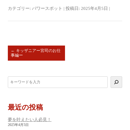
カテゴリー:
パワースポット
| 投稿日:
2025年4月5日
|
投
←
キッザニアー宮司のお仕
事編ー
稿
ナ
ビ
ブ
ゲ
ロ
グ
ー
内
シ
最近の投稿
検
ョ
索
夢を叶えたい人必見！
ン
2025年4月5日