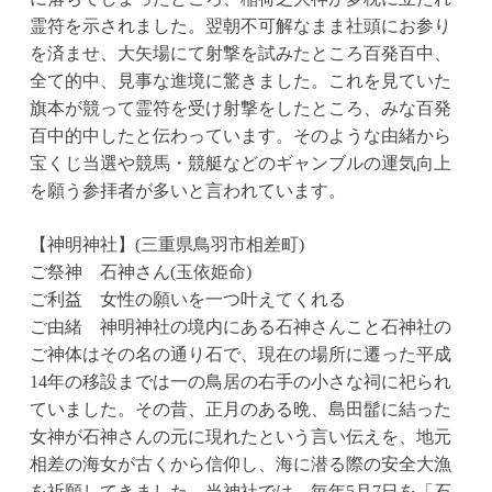
霊符を示されました。翌朝不可解なまま社頭にお参り
を済ませ、大矢場にて射撃を試みたところ百発百中、
全て的中、見事な進境に驚きました。これを見ていた
旗本が競って霊符を受け射撃をしたところ、みな百発
百中的中したと伝わっています。そのような由緒から
宝くじ当選や競馬・競艇などのギャンブルの運気向上
を願う参拝者が多いと言われています。
【神明神社】(三重県鳥羽市相差町)
ご祭神 石神さん(玉依姫命)
ご利益 女性の願いを一つ叶えてくれる
ご由緒 神明神社の境内にある石神さんこと石神社の
ご神体はその名の通り石で、現在の場所に遷った平成
14年の移設までは一の鳥居の右手の小さな祠に祀られ
ていました。その昔、正月のある晩、島田髷に結った
女神が石神さんの元に現れたという言い伝えを、地元
相差の海女が古くから信仰し、海に潜る際の安全大漁
を祈願してきました。当神社では、毎年5月7日を「石