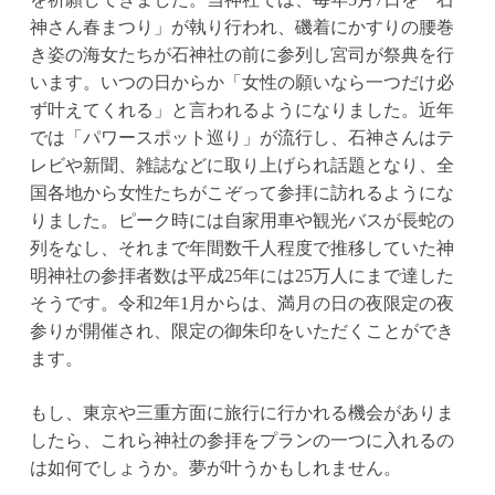
神さん春まつり」が執り行われ、磯着にかすりの腰巻
き姿の海女たちが石神社の前に参列し宮司が祭典を行
います。いつの日からか「女性の願いなら一つだけ必
ず叶えてくれる」と言われるようになりました。近年
では「パワースポット巡り」が流行し、石神さんはテ
レビや新聞、雑誌などに取り上げられ話題となり、全
国各地から女性たちがこぞって参拝に訪れるようにな
りました。ピーク時には自家用車や観光バスが長蛇の
列をなし、それまで年間数千人程度で推移していた神
明神社の参拝者数は平成25年には25万人にまで達した
そうです。令和2年1月からは、満月の日の夜限定の夜
参りが開催され、限定の御朱印をいただくことができ
ます。
もし、東京や三重方面に旅行に行かれる機会がありま
したら、これら神社の参拝をプランの一つに入れるの
は如何でしょうか。夢が叶うかもしれません。