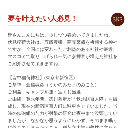
夢を叶えたい人必見！
皆さんこんにちは。少しづつ春めいてきましたね。
伏見稲荷大社は、五穀豊穣・商売繁盛を祈願する神社
ですが、全国には変わったご利益のある神社や最近、
マスコミで取り上げられ一気に参拝客が増えた神社を
ご紹介させて頂きますね。
【皆中稲荷神社】(東京都新宿区)
ご祭神 倉稲魂命（うかのみたまのみこと）
ご利益 ギャンブル運・宝くじ当選
ご由緒 寛永年間、徳川幕府が「鉄炮組百人隊」を編
成し、現在の新宿区百人町に駐屯させていました。当
時の鉄砲組の与力が射撃の研究に夜中まで没頭してい
ましたが、なかなか思うようにいかず、そのまま眠り
に落ちてしまったところ、稲荷之大神が夢枕に立たれ